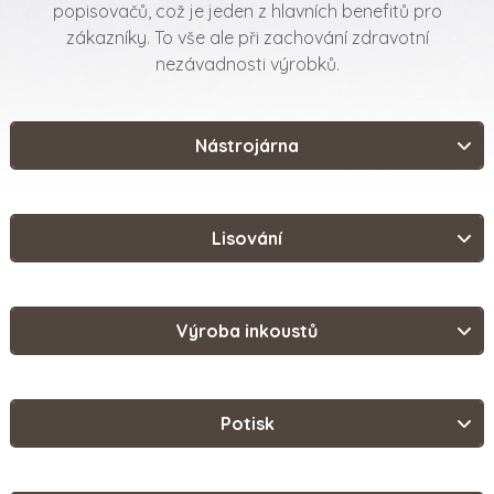
popisovačů, což je jeden z hlavních benefitů pro
zákazníky. To vše ale při zachování zdravotní
nezávadnosti výrobků.
Nástrojárna
Lisování
Výroba inkoustů
Potisk