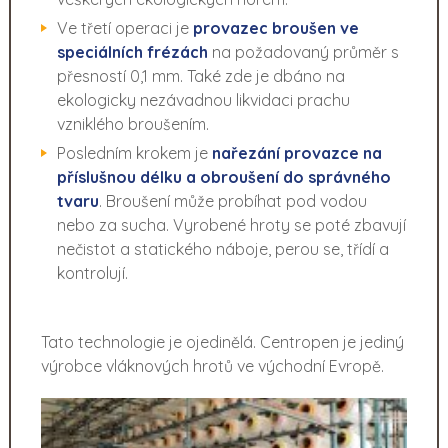
Ve třetí operaci je
provazec broušen ve
speciálních frézách
na požadovaný průměr s
přesností 0,1 mm. Také zde je dbáno na
ekologicky nezávadnou likvidaci prachu
vzniklého broušením.
Posledním krokem je
nařezání provazce na
příslušnou délku a obroušení do správného
tvaru
. Broušení může probíhat pod vodou
nebo za sucha. Vyrobené hroty se poté zbavují
nečistot a statického náboje, perou se, třídí a
kontrolují.
Tato technologie je ojedinělá. Centropen je jediný
výrobce vláknových hrotů ve východní Evropě.