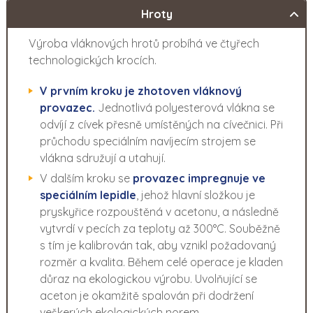
Hroty
Výroba vláknových hrotů probíhá ve čtyřech
technologických krocích.
V prvním kroku je zhotoven vláknový
provazec.
Jednotlivá polyesterová vlákna se
odvíjí z cívek přesně umístěných na cívečnici. Při
průchodu speciálním navíjecím strojem se
vlákna sdružují a utahují.
V dalším kroku se
provazec impregnuje ve
speciálním lepidle
, jehož hlavní složkou je
pryskyřice rozpouštěná v acetonu, a následně
vytvrdí v pecích za teploty až 300°C. Souběžně
s tím je kalibrován tak, aby vznikl požadovaný
rozměr a kvalita. Během celé operace je kladen
důraz na ekologickou výrobu. Uvolňující se
aceton je okamžitě spalován při dodržení
veškerých ekologických norem.