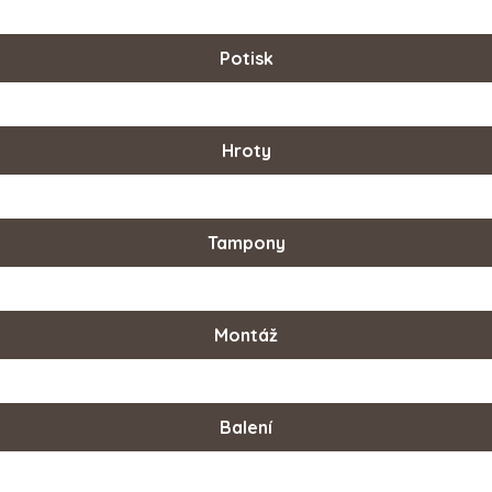
Potisk
Hroty
Tampony
Montáž
Balení