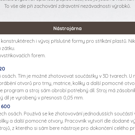
To vše ale při zachování zdravotní nezávadnosti výrobků.
Nástrojárna
konstruktérech i vývoj příslušné formy pro stříkání plastů. N
a zátku.
ovstřikovačích forem.
20
ěti osách. Tím je možné zhotovovat součástky v 3D tvarech. U 
brábění otvorů pro trny, matrice, kolíky a další pomocné otv
program a stroj sám obrobí potřebný díl. Stroj má zásobník 
 díl je vyrobený v přesnosti 0,05 mm.
 600
třech osách. Používá se ke zhotovování jednodušších součástí
, kolíky a další pomocné otvory. Pracovník vytvoří dle doda
trojů, z kterého si sám bere nástroje pro dokončení celého p