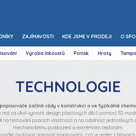
DNÍKY
ZAJÍMAVOSTI
KDE JSME V PRODEJI
O SPO
isování
Výroba inkoustů
Potisk
Hroty
Tampo
TECHNOLOGIE
opisovače začíná vždy v konstrukci a ve fyzikálně chemi
 má za úkol vytvořit design plastových dílců pomocí 3D mo
í na testování psacích vlastností a na odolnost jednotlivých 
mechanickému poškození a extrémním teplotám.
eustále zvyšovat úpisnost popisovačů, což je jeden z hlavních