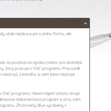
ikdy však nejde pouze o jednu formu, ale
nás se používá na výrobu matric pro složitější
ory. Stroj pracuje v CNC programu. Pracovník
nástrojů, z kterého si sám bere nástroje
 v CNC programu. Hlavní náplní tohoto stroje
né výkresové dokumentace program a stroj sám
rogramu. Zhotovený díl je vyrobený v