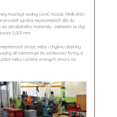
rý musí být vodivý (ocel, mosaz, hliník atd.).
e provádí výroba nejsložitějších dílů do
je do obráběného materiálu. Jiskřením se dají
esnosti 0,001 mm
 nepřesností stroje, nebo i chybou obsluhy.
 vadný díl namontuje do vstřikovací formy a
součástí nebo rozteče vrtaných otvorů na