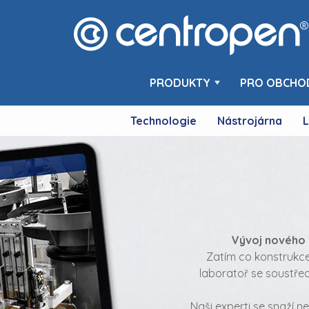
PRODUKTY
PRO OBCHO
Technologie
Nástrojárna
L
Vývoj nového p
Zatím co konstrukce
laboratoř se soustřed
Naši experti se snaží n