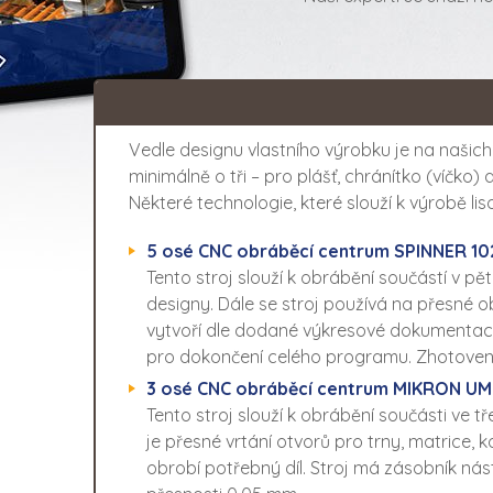
Vedle designu vlastního výrobku je na našich 
minimálně o tři – pro plášť, chránítko (víčko) 
Některé technologie, které slouží k výrobě lis
5 osé CNC obráběcí centrum SPINNER 10
Tento stroj slouží k obrábění součástí v p
designy. Dále se stroj používá na přesné o
vytvoří dle dodané výkresové dokumentace 
pro dokončení celého programu. Zhotovený
3 osé CNC obráběcí centrum MIKRON UM
Tento stroj slouží k obrábění součásti ve 
je přesné vrtání otvorů pro trny, matrice
obrobí potřebný díl. Stroj má zásobník nás