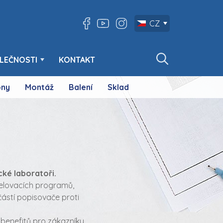
CZ
LEČNOSTI
KONTAKT
ny
Montáž
Balení
Sklad
cké laboratoři.
delovacích programů,
částí popisovače proti
 benefitů pro zákazníky.