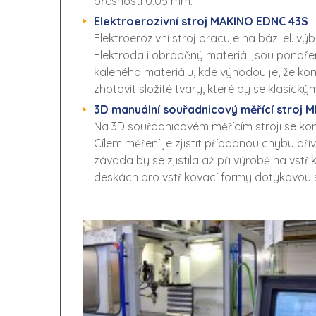
přesnosti 0,05 mm.
Elektroerozivní stroj MAKINO EDNC 43S
Elektroerozivní stroj pracuje na bázi el. v
Elektroda i obráběný materiál jsou ponořeny
kaleného materiálu, kde výhodou je, že kon
zhotovit složité tvary, které by se klasic
3D manuální souřadnicový měřící stro
Na 3D souřadnicovém měřícím stroji se kont
Cílem měření je zjistit případnou chybu dř
závada by se zjistila až při výrobě na vst
deskách pro vstřikovací formy dotykovou 