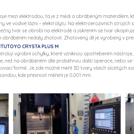
ýboje mezi elektrodou, ta je z mědi a obráběným materiálem, kte
 ve vodivé lázni – elektrolytu. Na elektroerozivních strojích s
ečný tvar se obrobí na elektrodě a jiskřením se tvar okopíru
kým obráběním nedaly zhotovit. Zhotovený díl je vyrobený v př
j MITUTOYO CRYSTA PLUS M
rolují výrobní úchylky, které vzniknou opotřebením nástroje,
íve, než na obráběném díle proběhnou další operace, nebo se
řikovací formě. Je zde možné měřit 3D tvary všech složitých 
sondou, kde přesnost měření je 0,001 mm.