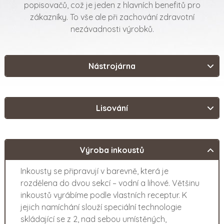
popisovačů, což je jeden z hlavních benefitů pro
zákazníky. To vše ale při zachování zdravotní
nezávadnosti výrobků.
Nástrojárna
Lisování
Výroba inkoustů
Inkousty se připravují v barevně, která je
rozdělena do dvou sekcí – vodní a lihové. Většinu
inkoustů vyrábíme podle vlastních receptur. K
jejich namíchání slouží speciální technologie
skládající se z 2, nad sebou umístěných,