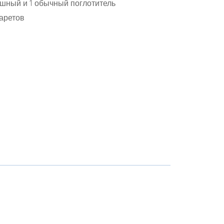
ушный и 1 обычный поглотитель
аретов