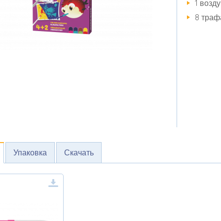
1 возд
8 траф
Упаковка
Скачать