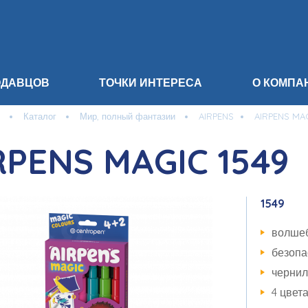
ОДАВЦОВ
ТОЧКИ ИНТЕРЕСА
О КОМПА
Каталог
Мир, полный фантазии
AIRPENS
AIRPENS MAG
RPENS MAGIC 1549
1549
волше
безопа
чернил
4 цвет