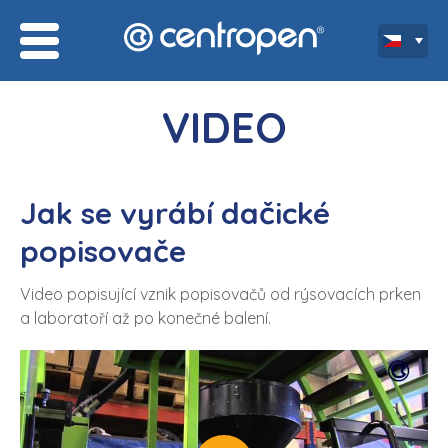
VIDEO
Jak se vyrábí dačické
popisovače
Video popisující vznik popisovačů od rýsovacích prken
a laboratoří až po konečné balení.