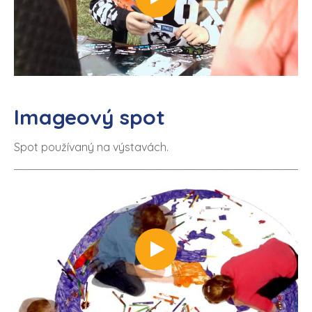
Imageový spot
Spot používaný na výstavách.
https://www.youtube.com/watch?v=QJgl3k8ybPI