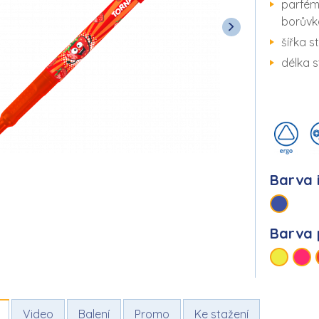
parfémo
borůvk
šířka 
délka 
Barva 
Barva 
Video
Balení
Promo
Ke stažení