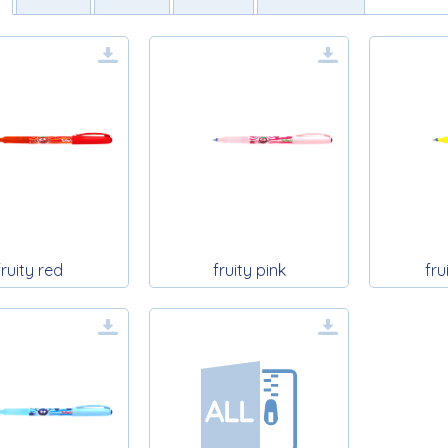
fruity red
fruity pink
fru