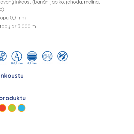
vaný inkoust (banán, jablko, jahoda, malina,
a)
stopy 0,3 mm
stopy až 3 000 m
inkoustu
produktu