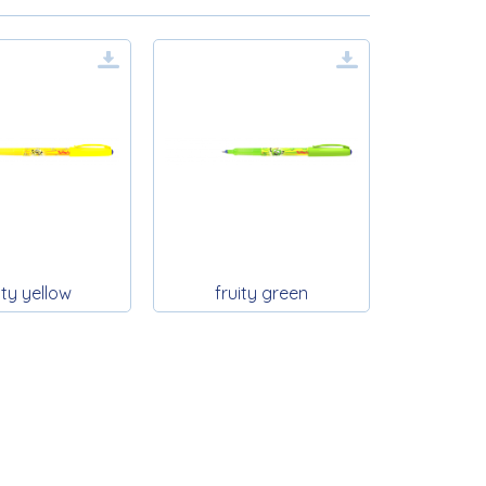
ity yellow
fruity green