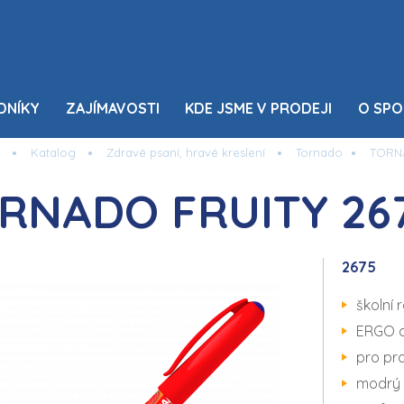
DNÍKY
ZAJÍMAVOSTI
KDE JSME V PRODEJI
O SPO
Katalog
Zdravé psaní, hravé kreslení
Tornado
TORNA
RNADO FRUITY 26
2675
školní r
ERGO d
pro pra
modrý 