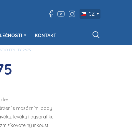
CZ
LEČNOSTI
KONTAKT
DO FRUITY 2675
75
oller
ržení s masážními body
váky, leváky i dysgrafiky
zmizíkovatelný inkoust