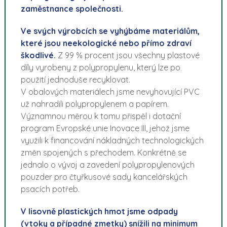
zaměstnance společnosti.
Ve svých výrobcích se vyhýbáme materiálům,
které jsou neekologické nebo přímo zdraví
škodlivé.
Z 99 % procent jsou všechny plastové
díly vyrobeny z polypropylenu, který lze po
použití jednoduše recyklovat.
V obalových materiálech jsme nevyhovující PVC
už nahradili polypropylenem a papírem.
Významnou měrou k tomu přispěl i dotační
program Evropské unie Inovace III, jehož jsme
využili k financování nákladných technologických
změn spojených s přechodem. Konkrétně se
jednalo o vývoj a zavedení polypropylenových
pouzder pro čtyřkusové sady kancelářských
psacích potřeb.
V lisovně plastických hmot jsme odpady
(vtoky a případné zmetky) snížili na minimum