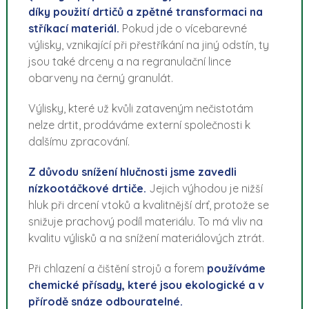
díky použití drtičů a zpětné transformaci na
stříkací materiál.
Pokud jde o vícebarevné
výlisky, vznikající při přestříkání na jiný odstín, ty
jsou také drceny a na regranulační lince
obarveny na černý granulát.
Výlisky, které už kvůli zataveným nečistotám
nelze drtit, prodáváme externí společnosti k
dalšímu zpracování.
Z důvodu snížení hlučnosti jsme zavedli
nízkootáčkové drtiče.
Jejich výhodou je nižší
hluk při drcení vtoků a kvalitnější drť, protože se
snižuje prachový podíl materiálu. To má vliv na
kvalitu výlisků a na snížení materiálových ztrát.
Při chlazení a čištění strojů a forem
používáme
chemické přísady, které jsou ekologické a v
přírodě snáze odbouratelné.