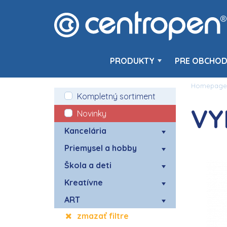
PRODUKTY
PRE OBCHOD
Homepage
Kompletný sortiment
VY
Novinky
Kancelária
Priemysel a hobby
Škola a deti
Kreatívne
ART
zmazať filtre