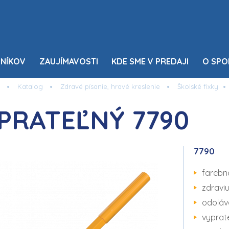
NÍKOV
ZAUJÍMAVOSTI
KDE SME V PREDAJI
O SPO
Katalog
Zdravé písanie, hravé kreslenie
Školské fixky
PRATEĽNÝ 7790
7790
farebn
zdravi
odoláv
vyprat