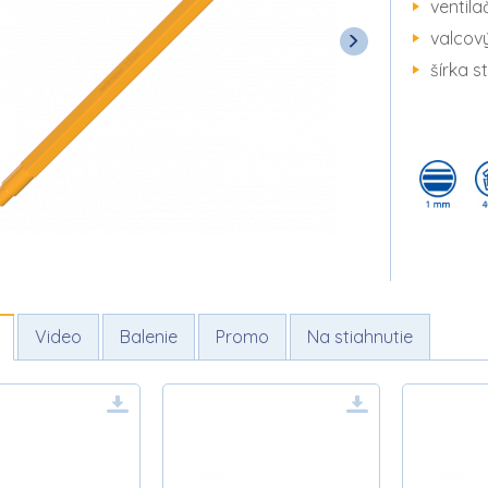
ventil
valcový
šírka 
Video
Balenie
Promo
Na stiahnutie