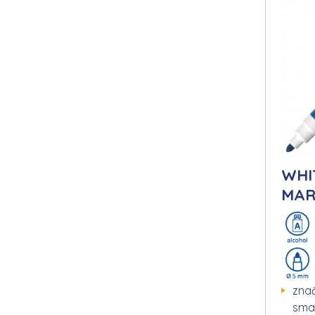
WHI
MAR
znač
smal