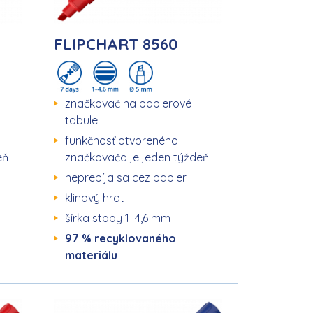
FLIPCHART 8560
značkovač na papierové
tabule
funkčnosť otvoreného
eň
značkovača je jeden týždeň
neprepíja sa cez papier
klinový hrot
šírka stopy 1–4,6 mm
97 % recyklovaného
materiálu