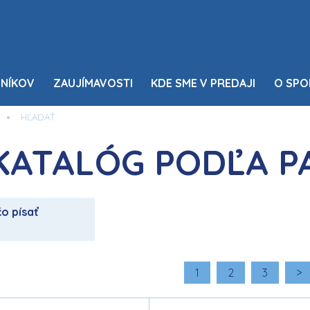
NÍKOV
ZAUJÍMAVOSTI
KDE SME V PREDAJI
O SPO
HĽADAŤ
KATALÓG PODĽA 
čo písať
1
2
3
>