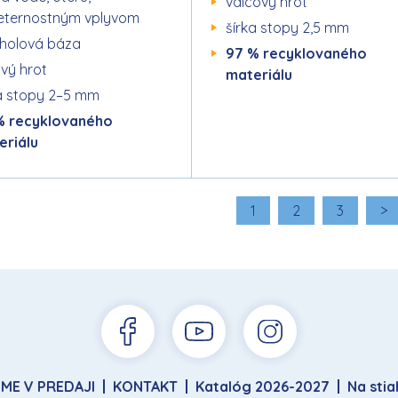
valcový hrot
eternostným vplyvom
šírka stopy 2,5 mm
oholová báza
97 % recyklovaného
ový hrot
materiálu
a stopy 2–5 mm
% recyklovaného
eriálu
1
2
3
>
ME V PREDAJI
KONTAKT
Katalóg 2026-2027
Na stia