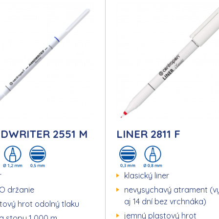
DWRITER 2551 M
LINER 2811 F
r
klasický liner
O držanie
nevysychavý atrament (vy
aj 14 dní bez vrchnáka)
tový hrot odolný tlaku
jemný plastový hrot
a stopy 1 000 m