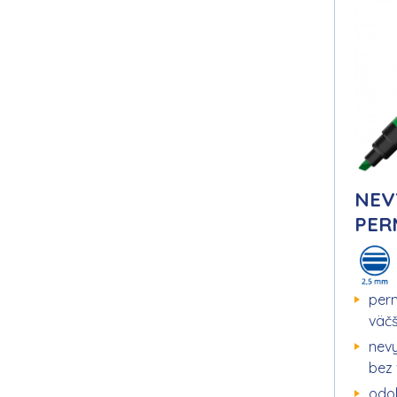
NEV
PER
per
väč
nevy
bez
odol