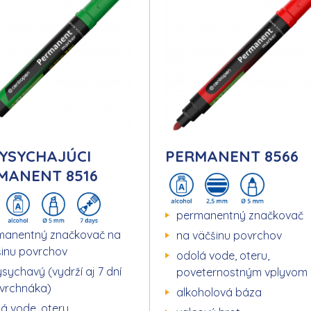
YSYCHAJÚCI
PERMANENT 8566
MANENT 8516
permanentný značkovač
manentný značkovač na
na väčšinu povrchov
šinu povrchov
odolá vode, oteru,
sychavý (vydrží aj 7 dní
poveternostným vplyvom
 vrchnáka)
alkoholová báza
á vode, oteru,