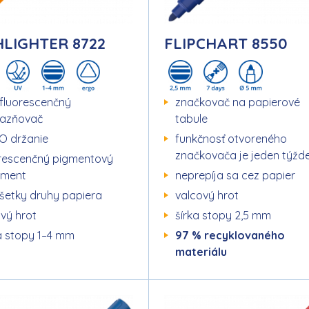
HLIGHTER 8722
FLIPCHART 8550
fluorescenčný
značkovač na papierové
razňovač
tabule
O držanie
funkčnosť otvoreného
značkovača je jeden týžd
orescenčný pigmentový
ament
neprepíja sa cez papier
šetky druhy papiera
valcový hrot
ový hrot
šírka stopy 2,5 mm
a stopy 1–4 mm
97 % recyklovaného
materiálu