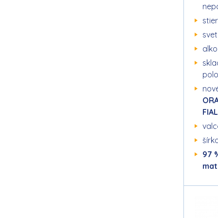
nep
stie
svet
alk
skla
pol
nové
ORA
FIA
valc
šírk
97 
mat