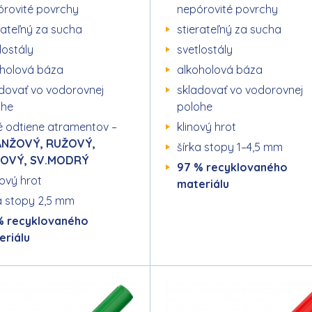
órovité povrchy
nepórovité povrchy
rateľný za sucha
stierateľný za sucha
lostály
svetlostály
oholová báza
alkoholová báza
dovať vo vodorovnej
skladovať vo vodorovnej
ohe
polohe
 odtiene atramentov –
klinový hrot
NŽOVÝ, RUŽOVÝ,
šírka stopy 1–4,5 mm
LOVÝ, SV.MODRÝ
97 % recyklovaného
ový hrot
materiálu
a stopy 2,5 mm
% recyklovaného
eriálu