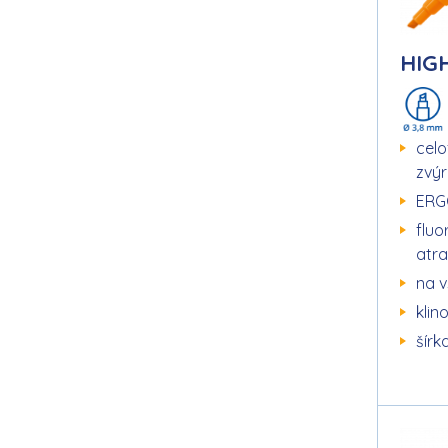
HIG
celo
zvý
ERG
flu
atr
na v
klin
šírk