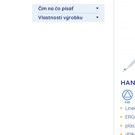
Čím na čo písať
Vlastnosti výrobku
HAN
Line
ERG
plas
dĺžk