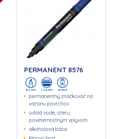
PERMANENT 8576
permanentný značkovač na
väčšinu povrchov
odolá vode, oteru,
poveternostným vplyvom
alkoholová báza
klinový hrot