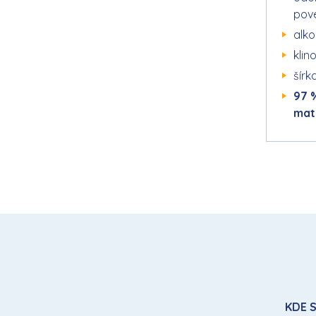
pov
alk
klin
šírk
97 
mat
KDE S