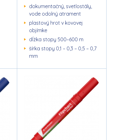
dokumentačný, svetlostály,
vode odolný atrament
plastový hrot v kovovej
objímke
dĺžka stopy 500–600 m
šírka stopy 0,1 – 0,3 – 0,5 – 0,7
mm