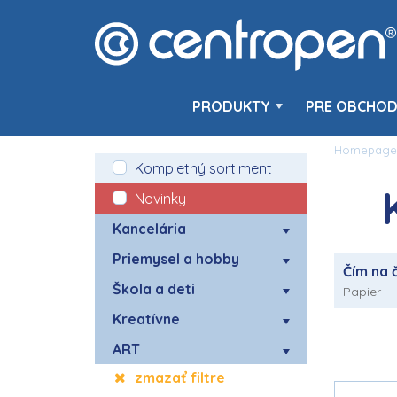
PRODUKTY
PRE OBCHOD
Homepage
Kompletný sortiment
Novinky
Kancelária
Priemysel a hobby
Čím na 
Škola a deti
Papier
Kreatívne
ART
zmazať filtre