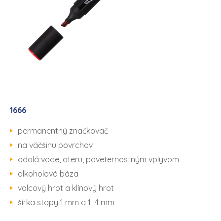
1666
permanentný značkovač
na väčšinu povrchov
odolá vode, oteru, poveternostným vplyvom
alkoholová báza
valcový hrot a klínový hrot
šírka stopy 1 mm a 1–4 mm