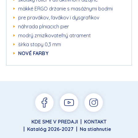
mäkké ERGO držanie s masážnymi bodmi
pre pravákov, ľavákov i dysgrafikov
náhrada plniacich pier
modrý zmizíkovateľný atrament
šírka stopy 0,3 mm
NOVÉ FARBY
KDE SME V PREDAJI
KONTAKT
Katalóg 2026-2027
Na stiahnutie