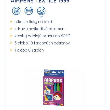
AIRPENS TEXTILE 1539
fúkacie fixky na textil
zdraviu neškodlivý atrament
kresby odolajú praniu do 60 °C
5 alebo 10 farebných odtieňov
1 alebo 8 šablón