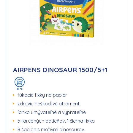
AIRPENS DINOSAUR 1500/5+1
fúkacie fixky na papier
zdraviu neškodlivý atrament
ľahko umývateľné a vyprateľné
5 farebných odtieňov, 1 čierna fixka
8 šablón s motívmi dinosaurov