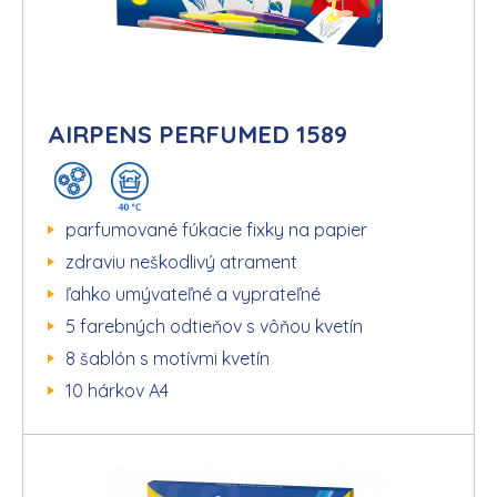
AIRPENS PERFUMED 1589
parfumované fúkacie fixky na papier
zdraviu neškodlivý atrament
ľahko umývateľné a vyprateľné
5 farebných odtieňov s vôňou kvetín
8 šablón s motívmi kvetín
10 hárkov A4