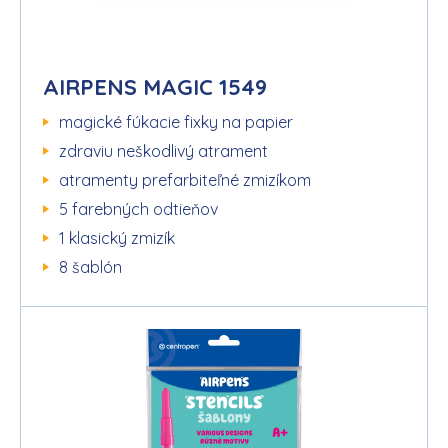
AIRPENS MAGIC 1549
magické fúkacie fixky na papier
zdraviu neškodlivý atrament
atramenty prefarbiteľné zmizíkom
5 farebných odtieňov
1 klasický zmizík
8 šablón