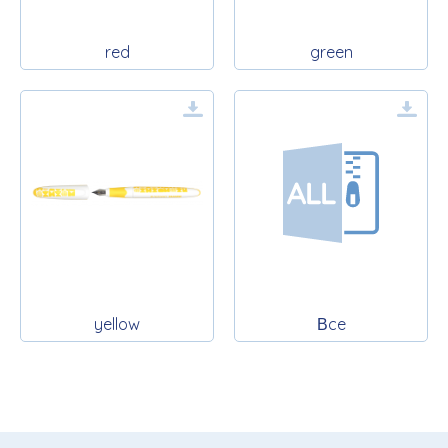
red
green
yellow
Вce