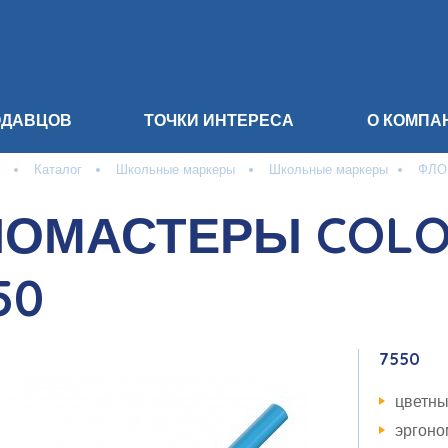
ОДАВЦОВ
ТОЧКИ ИНТЕРЕСА
О КОМПА
Каталог
Школьные маркеры
Школьные маркеры
ФЛО
ОМАСТЕРЫ COLO
50
7550
цветн
эргоно