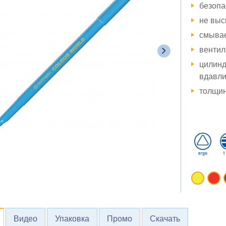
безопа
не выс
смыва
вентил
цилинд
вдавл
толщин
Видео
Упаковка
Промо
Скачать