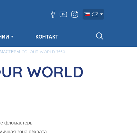
CZ
НИИ
КОНТАКТ
МАСТЕРЫ COLOUR WORLD 7550
UR WORLD
ые фломастеры
мичная зона обхвата