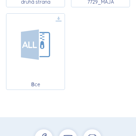
druhá strana
7729_MAJA
Вce