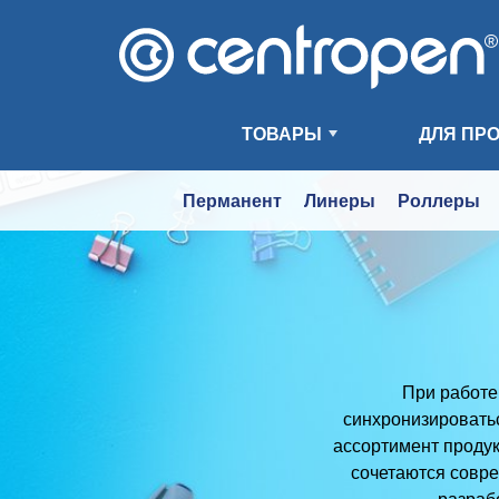
ТОВАРЫ
ДЛЯ ПР
Перманент
Линеры
Роллеры
При работе
синхронизироватьс
ассортимент продук
сочетаются совре