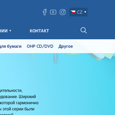
CZ
НИИ
КОНТАКТ
для бумаги
OHP CD/DVD
Другое
ительности,
рудование. Широкий
 которой гармонично
ы этой серии были