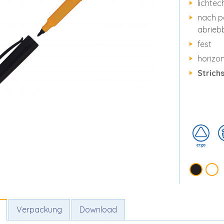
lichtec
nach p
abrieb
fest
horizon
Strich
Verpackung
Download