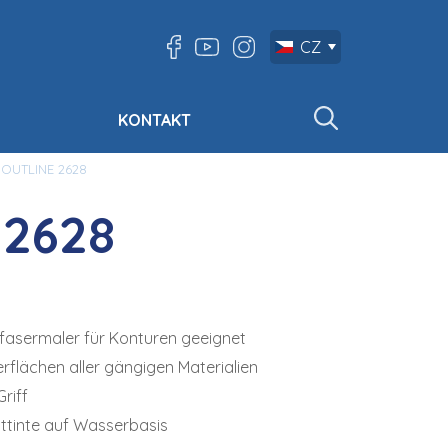
CZ
KONTAKT
OUTLINE 2628
2628
lfasermaler für Konturen geeignet
rflächen aller gängigen Materialien
riff
ttinte auf Wasserbasis