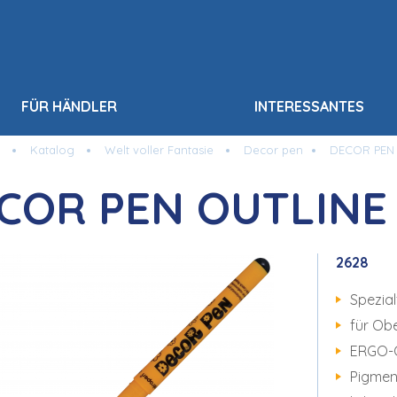
FÜR HÄNDLER
INTERESSANTES
Katalog
Welt voller Fantasie
Decor pen
DECOR PEN 
COR PEN OUTLINE 
2628
Spezia
für Obe
ERGO-G
Pigmen