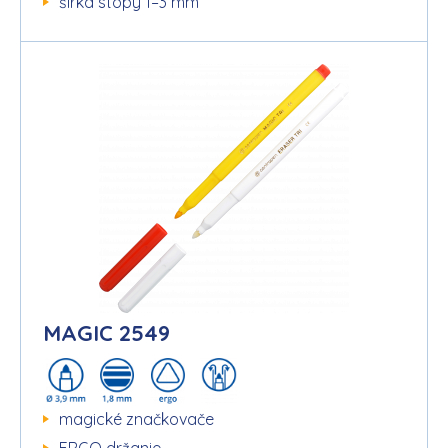
šírka stopy 1–3 mm
MAGIC 2549
magické značkovače
ERGO držanie