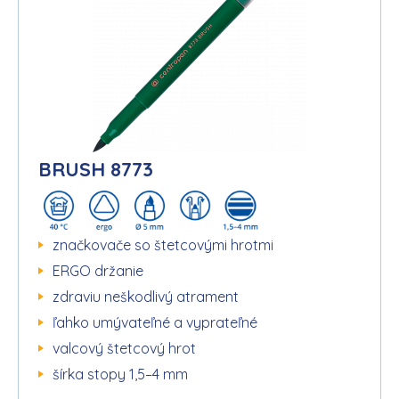
BRUSH 8773
značkovače so štetcovými hrotmi
ERGO držanie
zdraviu neškodlivý atrament
ľahko umývateľné a vyprateľné
valcový štetcový hrot
šírka stopy 1,5–4 mm