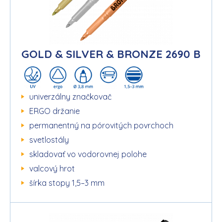
GOLD & SILVER & BRONZE 2690 B
univerzálny značkovač
ERGO držanie
permanentný na pórovitých povrchoch
svetlostály
skladovať vo vodorovnej polohe
valcový hrot
šírka stopy 1,5–3 mm