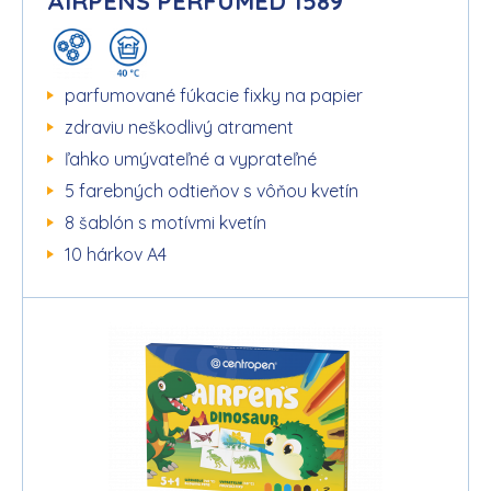
AIRPENS PERFUMED 1589
parfumované fúkacie fixky na papier
zdraviu neškodlivý atrament
ľahko umývateľné a vyprateľné
5 farebných odtieňov s vôňou kvetín
8 šablón s motívmi kvetín
10 hárkov A4