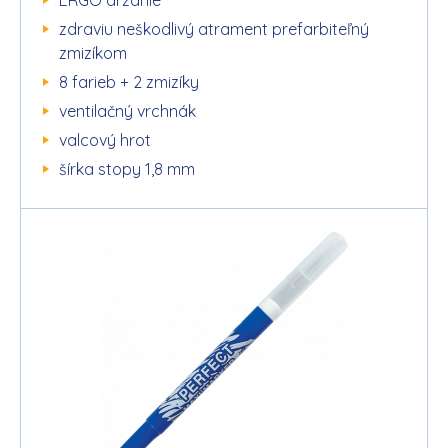
zdraviu neškodlivý atrament prefarbiteľný
zmizíkom
8 farieb + 2 zmizíky
ventilačný vrchnák
valcový hrot
šírka stopy 1,8 mm