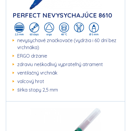
PERFECT NEVYSYCHAJÚCE 8610
nevysychavé značkovače (vydržia i 60 dní bez
vrchnáka)
ERGO držanie
zdraviu neškodlivý vyprateľný atrament
ventilačný vrchnák
valcový hrot
šírka stopy 2,5 mm