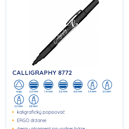
CALLIGRAPHY 8772
kaligrafický popisovač
ERGO držanie
čierny atrament na vodnej báze