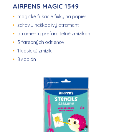
AIRPENS MAGIC 1549
magické fúkacie fixky na papier
zdraviu neškodlivý atrament
atramenty prefarbiteľné zmizíkom
5 farebných odtieňov
1 klasický zmizík
8 šablón