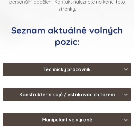
personální oddělení. Kontakt naleznete na konci této
stránky.
Seznam aktuálně volných
pozic:
Technický pracovník
Konstruktér strojů / vstřikovacích forem
Manipulant ve výrobě